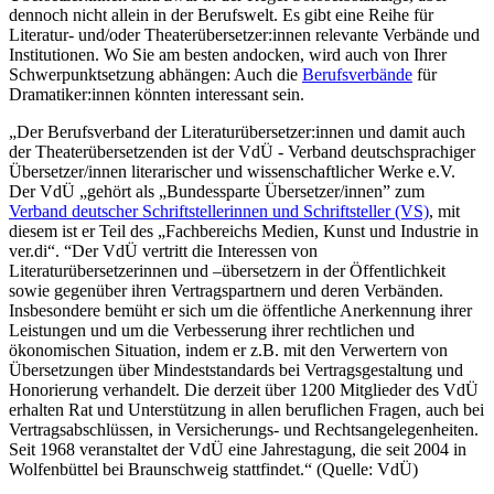
dennoch nicht allein in der Berufswelt. Es gibt eine Reihe für
Literatur- und/oder Theaterübersetzer:innen relevante Verbände und
Institutionen. Wo Sie am besten andocken, wird auch von Ihrer
Schwerpunktsetzung abhängen: Auch die
Berufsverbände
für
Dramatiker:innen könnten interessant sein.
„Der Berufsverband der Literaturübersetzer:innen und damit auch
der Theaterübersetzenden ist der VdÜ - Verband deutschsprachiger
Übersetzer/innen literarischer und wissenschaftlicher Werke e.V.
Der VdÜ „gehört als „Bundessparte Übersetzer/innen” zum
Verband deutscher Schriftstellerinnen und Schriftsteller (VS)
, mit
diesem ist er Teil des „Fachbereichs Medien, Kunst und Industrie in
ver.di“. “Der VdÜ vertritt die Interessen von
Literaturübersetzerinnen und –übersetzern in der Öffentlichkeit
sowie gegenüber ihren Vertragspartnern und deren Verbänden.
Insbesondere bemüht er sich um die öffentliche Anerkennung ihrer
Leistungen und um die Verbesserung ihrer rechtlichen und
ökonomischen Situation, indem er z.B. mit den Verwertern von
Übersetzungen über Mindeststandards bei Vertragsgestaltung und
Honorierung verhandelt. Die derzeit über 1200 Mitglieder des VdÜ
erhalten Rat und Unterstützung in allen beruflichen Fragen, auch bei
Vertragsabschlüssen, in Versicherungs- und Rechtsangelegenheiten.
Seit 1968 veranstaltet der VdÜ eine Jahrestagung, die seit 2004 in
Wolfenbüttel bei Braunschweig stattfindet.“ (Quelle: VdÜ)