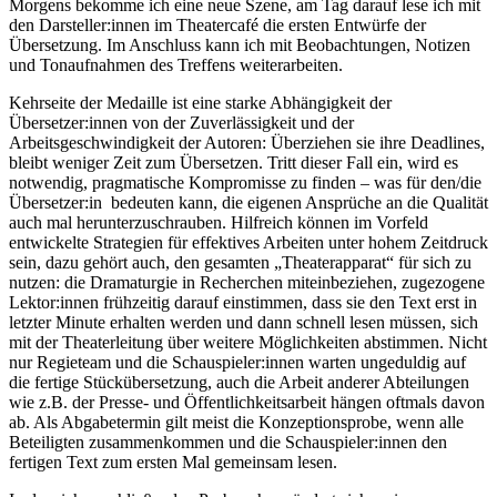
Morgens bekomme ich eine neue Szene, am Tag darauf lese ich mit
den Darsteller:innen im Theatercafé die ersten Entwürfe der
Übersetzung. Im Anschluss kann ich mit Beobachtungen, Notizen
und Tonaufnahmen des Treffens weiterarbeiten.
Kehrseite der Medaille ist eine starke Abhängigkeit der
Übersetzer:innen von der Zuverlässigkeit und der
Arbeitsgeschwindigkeit der Autoren: Überziehen sie ihre Deadlines,
bleibt weniger Zeit zum Übersetzen. Tritt dieser Fall ein, wird es
notwendig, pragmatische Kompromisse zu finden – was für den/die
Übersetzer:in bedeuten kann, die eigenen Ansprüche an die Qualität
auch mal herunterzuschrauben. Hilfreich können im Vorfeld
entwickelte Strategien für effektives Arbeiten unter hohem Zeitdruck
sein, dazu gehört auch, den gesamten „Theaterapparat“ für sich zu
nutzen: die Dramaturgie in Recherchen miteinbeziehen, zugezogene
Lektor:innen frühzeitig darauf einstimmen, dass sie den Text erst in
letzter Minute erhalten werden und dann schnell lesen müssen, sich
mit der Theaterleitung über weitere Möglichkeiten abstimmen. Nicht
nur Regieteam und die Schauspieler:innen warten ungeduldig auf
die fertige Stückübersetzung, auch die Arbeit anderer Abteilungen
wie z.B. der Presse- und Öffentlichkeitsarbeit hängen oftmals davon
ab. Als Abgabetermin gilt meist die Konzeptionsprobe, wenn alle
Beteiligten zusammenkommen und die Schauspieler:innen den
fertigen Text zum ersten Mal gemeinsam lesen.