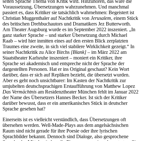
selten Sprache Thema von Kritik wird. Hinzuhören, das wäre die
Voraussetzung, Übersetzungen wahrzunehmen. Und manchmal
passiert es, dass Kritiker sie tatsächlich wahrnehmen: Begeistert ist
Christian Muggenthaler auf Nachtkritik von
Jerusalem
, einem Stück
des britischen Drehbuchautors und Dramatikers Jez Butterworth.
Am Theater Augsburg wurde es im September 2022 inszeniert. „In
ganz starker Sprache – und starker Übersetzung durch Michael
Raab – wird hier inmitten eines auf den ersten Blick zerplatzten
Traumes eine zweite, in sich viel stabilere Wirklichkeit gezeigt.“ In
seiner Nachtkritik zu Alice Birchs
[Blank]
– im März 2022 am
Staatstheater Karlsruhe inszeniert – moniert ein Kritiker, ihre
Sprache sei akademisch und entspreche nicht der Sprache der
dargestellten Personen. Hat er ins Original geschaut? Kein Wort
darüber, dass er sich auf Repliken bezieht, die übersetzt wurden.
Aber es geht noch unsichtbarer: Im Kasten der Nachtkritik zur
umjubelten deutschsprachigen Erstaufführung von Matthew Lopez
Das Vermächtnis
am Residenztheater München fehlt im Januar 2022
der Name des Übersetzers Hannes Becker. Ist sich der Kritiker
darüber bewusst, dass er ein amerikanisches Stück in deutscher
Sprache gesehen hat?
Einerseits ist es vielleicht verständlich, dass Übersetzungen oft
übersehen werden. Well-Made-Plays aus dem angelsächsischen
Raum sind nicht gerade für ihre Poesie oder ihre lyrischen
Sprachbilder bekannt. Dennoch sind Dialoge, also gesprochene