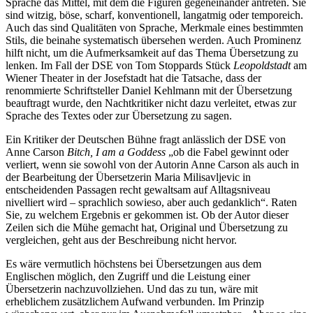
Sprache das Mittel, mit dem die Figuren gegeneinander antreten. Sie
sind witzig, böse, scharf, konventionell, langatmig oder temporeich.
Auch das sind Qualitäten von Sprache, Merkmale eines bestimmten
Stils, die beinahe systematisch übersehen werden. Auch Prominenz
hilft nicht, um die Aufmerksamkeit auf das Thema Übersetzung zu
lenken. Im Fall der DSE von Tom Stoppards Stück
Leopoldstadt
am
Wiener Theater in der Josefstadt hat die Tatsache, dass der
renommierte Schriftsteller Daniel Kehlmann mit der Übersetzung
beauftragt wurde, den Nachtkritiker nicht dazu verleitet, etwas zur
Sprache des Textes oder zur Übersetzung zu sagen.
Ein Kritiker der Deutschen Bühne fragt anlässlich der DSE von
Anne Carson
Bitch, I am a Goddess
„ob die Fabel gewinnt oder
verliert, wenn sie sowohl von der Autorin Anne Carson als auch in
der Bearbeitung der Übersetzerin Maria Milisavljevic in
entscheidenden Passagen recht gewaltsam auf Alltagsniveau
nivelliert wird – sprachlich sowieso, aber auch gedanklich“. Raten
Sie, zu welchem Ergebnis er gekommen ist. Ob der Autor dieser
Zeilen sich die Mühe gemacht hat, Original und Übersetzung zu
vergleichen, geht aus der Beschreibung nicht hervor.
Es wäre vermutlich höchstens bei Übersetzungen aus dem
Englischen möglich, den Zugriff und die Leistung einer
Übersetzerin nachzuvollziehen. Und das zu tun, wäre mit
erheblichem zusätzlichem Aufwand verbunden. Im Prinzip