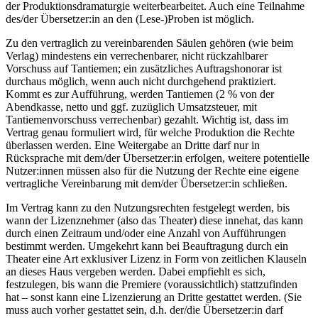
der Produktionsdramaturgie weiterbearbeitet. Auch eine Teilnahme
des/der Übersetzer:in an den (Lese-)Proben ist möglich.
Zu den vertraglich zu vereinbarenden Säulen gehören (wie beim
Verlag) mindestens ein verrechenbarer, nicht rückzahlbarer
Vorschuss auf Tantiemen; ein zusätzliches Auftragshonorar ist
durchaus möglich, wenn auch nicht durchgehend praktiziert.
Kommt es zur Aufführung, werden Tantiemen (2 % von der
Abendkasse, netto und ggf. zuzüglich Umsatzsteuer, mit
Tantiemenvorschuss verrechenbar) gezahlt. Wichtig ist, dass im
Vertrag genau formuliert wird, für welche Produktion die Rechte
überlassen werden. Eine Weitergabe an Dritte darf nur in
Rücksprache mit dem/der Übersetzer:in erfolgen, weitere potentielle
Nutzer:innen müssen also für die Nutzung der Rechte eine eigene
vertragliche Vereinbarung mit dem/der Übersetzer:in schließen.
Im Vertrag kann zu den Nutzungsrechten festgelegt werden, bis
wann der Lizenznehmer (also das Theater) diese innehat, das kann
durch einen Zeitraum und/oder eine Anzahl von Aufführungen
bestimmt werden. Umgekehrt kann bei Beauftragung durch ein
Theater eine Art exklusiver Lizenz in Form von zeitlichen Klauseln
an dieses Haus vergeben werden. Dabei empfiehlt es sich,
festzulegen, bis wann die Premiere (voraussichtlich) stattzufinden
hat – sonst kann eine Lizenzierung an Dritte gestattet werden. (Sie
muss auch vorher gestattet sein, d.h. der/die Übersetzer:in darf