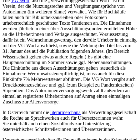
Die
VG Wort
, also die „Verwertungsgesellschaft Wort“ ist ein
Verein, der die Nutzungsrechte und Vergütungsansprüche von
Autor:innen (im weiteren Sinne) verwaltet. Wie für Buchkäufe
fallen auch für Bibliotheksausleihen oder Fotokopien
urheberrechtlich geschützter Texte Tantiemen an. Die Einnahmen
werden jährlich in einer über Ausschüttungsquoten ermittelten Höhe
an die Urheber:innen und Verlage ausgeschüttet. Voraussetzung
dafür ist ein Wahrnehmungsvertrag, den der/die Urheber:in einmalig
mit der VG Wort abschließt, sowie die Meldung der Titel bis zum
31. Januar des auf die Publikation folgenden Jahres. (Im Bereich
Wissenschaft gelten etwas andere Regeln.) Es gibt eine
Hauptausschüttung im Sommer sowie ggf. Nebenausschüttungen.
Die Einkünfte aus diesen Ausschüttungen gelten steuerlich als
Einnahmen: Wer umsatzsteuerpflichtig ist, muss auch für diese
Einkünfte 7% Mehrwertsteuer abführen. Die VG Wort vergibt auch
Druckkostenzuschüsse und ggf. (zum Beispiel zu Pandemiezeiten)
Stipendien. Das Autor:innenversorgungswerk zahlt außerdem an
einmal an registrierte Urheber:innen auf Antrag einen einmaligen
Zuschuss zur Altersvorsorge.
In Österreich nimmt die
literarmerchana
als Verwertungsgesellschaft
die Rechte an Sprachwerken auch für Übersetzer:innen wahr.
Sie unterhält auch einen Sozialfonds zur Unterstützung
österreichischer Schriftsteller:innen und Übersetzer:innen.
Verwertungsgesellschaften für Dramatiker:innen in der Schweiz sind