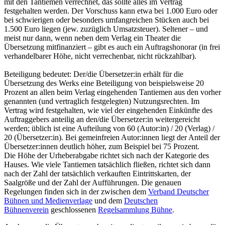
mit den Tantiemen verrechnet, das sollte alles im Vertrag
festgehalten werden. Der Vorschuss kann etwa bei 1.000 Euro oder
bei schwierigen oder besonders umfangreichen Stücken auch bei
1.500 Euro liegen (jew. zuzüglich Umsatzsteuer). Seltener – und
meist nur dann, wenn neben dem Verlag ein Theater die
Übersetzung mitfinanziert – gibt es auch ein Auftragshonorar (in frei
verhandelbarer Höhe, nicht verrechenbar, nicht rückzahlbar).
Beteiligung bedeutet: Der/die Übersetzer:in erhält für die
Übersetzung des Werks eine Beteiligung von beispielsweise 20
Prozent an allen beim Verlag eingehenden Tantiemen aus den vorher
genannten (und vertraglich festgelegten) Nutzungsrechten. Im
Vertrag wird festgehalten, wie viel der eingehenden Einkünfte des
Auftraggebers anteilig an den/die Übersetzer:in weitergereicht
werden; üblich ist eine Aufteilung von 60 (Autor:in) / 20 (Verlag) /
20 (Übersetzer:in). Bei gemeinfreien Autor:innen liegt der Anteil der
Übersetzer:innen deutlich höher, zum Beispiel bei 75 Prozent.
Die Höhe der Urheberabgabe richtet sich nach der Kategorie des
Hauses. Wie viele Tantiemen tatsächlich fließen, richtet sich dann
nach der Zahl der tatsächlich verkauften Eintrittskarten, der
Saalgröße und der Zahl der Aufführungen. Die genauen
Regelungen finden sich in der zwischen dem
Verband Deutscher
Bühnen und Medienverlage
und dem
Deutschen
Bühnenverein
geschlossenen
Regelsammlung Bühne
.