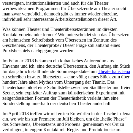
verstetigten, institutionalisierten und auch für die Theater
werbewirksamen Programmen für Übersetzende am Theater sucht
man zwar vergeblich, dennoch gibt es immer wieder einzelne,
individuell sehr interessante Arbeitskonstellationen dieser Art.
Was können Theater und Theaterübersetzer:innen im direkten
Kontakt voneinander lernen? Wie unterscheidet sich das Übersetzen
am heimischen Schreibtisch vom Übersetzen im Zentrum des
Geschehens, der Theaterprobe? Dieser Frage soll anhand eines
Praxisbeispiels nachgegangen werden:
Im Februar 2018 bekamen ein kubanisches Autorenduo aus
Havanna und ich, eine deutsche Übersetzerin, den Auftrag ein Stück
für das jährlich stattfindende Sommerspektakel am
Theaterhaus Jena
zu schreiben bzw. zu übersetzen – eine völlig neues Stück zum über
hundert Jahre alten Mythos vom Untergang der Titanic. Das
Theaterhaus bildet eine Schnittstelle zwischen Stadttheater und freier
Szene, sein expliziter Auftrag zum künstlerischen Experiment mit
zeitgenössischen Formen der Theaterästhetik verleiht ihm eine
Sonderstellung innerhalb der deutschen Theaterlandschaft.
Im April 2018 treffen wir mit ersten Entwürfen in der Tasche in Jena
ein, wo wir bis zur Premiere im Juli bleiben, um die „heiße Phase“
des Schreibens, Übersetzens und Probens gemeinsam vor Ort zu
verbringen, in engem Kontakt mit Regie- und Produktionsteam.