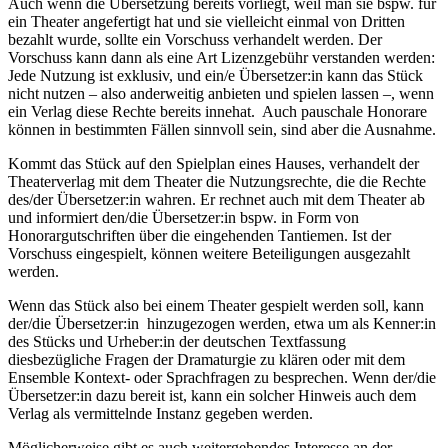
Auch wenn die Übersetzung bereits vorliegt, weil man sie bspw. für
ein Theater angefertigt hat und sie vielleicht einmal von Dritten
bezahlt wurde, sollte ein Vorschuss verhandelt werden. Der
Vorschuss kann dann als eine Art Lizenzgebühr verstanden werden:
Jede Nutzung ist exklusiv, und ein/e Übersetzer:in kann das Stück
nicht nutzen – also anderweitig anbieten und spielen lassen –, wenn
ein Verlag diese Rechte bereits innehat. Auch pauschale Honorare
können in bestimmten Fällen sinnvoll sein, sind aber die Ausnahme.
Kommt das Stück auf den Spielplan eines Hauses, verhandelt der
Theaterverlag mit dem Theater die Nutzungsrechte, die die Rechte
des/der Übersetzer:in wahren. Er rechnet auch mit dem Theater ab
und informiert den/die Übersetzer:in bspw. in Form von
Honorargutschriften über die eingehenden Tantiemen. Ist der
Vorschuss eingespielt, können weitere Beteiligungen ausgezahlt
werden.
Wenn das Stück also bei einem Theater gespielt werden soll, kann
der/die Übersetzer:in hinzugezogen werden, etwa um als Kenner:in
des Stücks und Urheber:in der deutschen Textfassung
diesbezügliche Fragen der Dramaturgie zu klären oder mit dem
Ensemble Kontext- oder Sprachfragen zu besprechen. Wenn der/die
Übersetzer:in dazu bereit ist, kann ein solcher Hinweis auch dem
Verlag als vermittelnde Instanz gegeben werden.
Möglicherweise gibt es auch weitergehendes Interesse an der