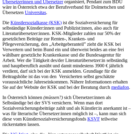
Übersetzerinnen und Übersetzer
organisiert, Pendant zum BDÜ
wäre in Österreich etwa der Berufsverband für Dolmetschen und
Übersetzen
Universitas
.
Die
Künstlersozialkasse (KSK)
ist die Sozialversicherung für
selbständige Künstler:innen und Publizist:innen, also auch für
Literaturübersetzer:innen. KSK-Mitglieder zahlen nur 50% der
gesetzlichen Beiträge zur Renten-, Kranken- und
Pflegeversicherung, den „Arbeitgeberanteil” zieht die KSK bei
Verwertern und beim Bund ein und überweist beides an eine frei
wählbare gesetzliche Krankenkasse und die Bundesagentur für
Arbeit. Wer die Tätigkeit des/der Literaturübersetzer:in selbständig
und hauptberuflich ausübt und damit mindestens 3900 € jährlich
verdient, darf sich bei der KSK anmelden. Grundlage für die
Beitragshöhe ist das von den Versicherten selbst geschätzte
voraussichtliche Jahreseinkommen. Nähere Informationen erhalten
Sie auf der Website der KSK und bei der Beratung durch
mediafon
.
In Österreich können
(müssen?)
sich Übersetzer:innen als
Selbständige bei der SVS versichern. Wenn man dort
Sozialversicherungsbeiträge zahlt und als Künstler:in anerkannt ist –
was für literarische Übersetzer:innen möglich ist –, kann man sich
diese vom Künstlersozialversicherungsfonds
KSVF
teilweise
rückerstatten lassen.