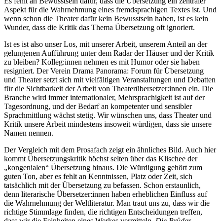
Es fehlt an Bewusstsein dafür, dass die Übersetzung ein zentraler
Aspekt für die Wahrnehmung eines fremdsprachigen Textes ist. Und
wenn schon die Theater dafür kein Bewusstsein haben, ist es kein
Wunder, dass die Kritik das Thema Übersetzung oft ignoriert.
Ist es ist also unser Los, mit unserer Arbeit, unserem Anteil an der
gelungenen Aufführung unter dem Radar der Häuser und der Kritik
zu bleiben? Kolleg:innen nehmen es mit Humor oder sie haben
resigniert. Der Verein Drama Panorama: Forum für Übersetzung
und Theater setzt sich mit vielfältigen Veranstaltungen und Debatten
für die Sichtbarkeit der Arbeit von Theaterübersetzer:innen ein. Die
Branche wird immer internationaler, Mehrsprachigkeit ist auf der
Tagesordnung, und der Bedarf an kompetenter und sensibler
Sprachmittlung wächst stetig. Wir wünschen uns, dass Theater und
Kritik unsere Arbeit mindestens insoweit würdigen, dass sie unsere
Namen nennen.
Der Vergleich mit dem Prosafach zeigt ein ähnliches Bild. Auch hier
kommt Übersetzungskritik höchst selten über das Klischee der
„kongenialen“ Übersetzung hinaus. Die Würdigung gehört zum
guten Ton, aber es fehlt an Kenntnissen, Platz oder Zeit, sich
tatsächlich mit der Übersetzung zu befassen. Schon erstaunlich,
denn literarische Übersetzer:innen haben erheblichen Einfluss auf
die Wahrnehmung der Weltliteratur. Man traut uns zu, dass wir die
richtige Stimmlage finden, die richtigen Entscheidungen treffen,
dass wir die Feinheiten eines Werkes vermitteln.
Die Brüder