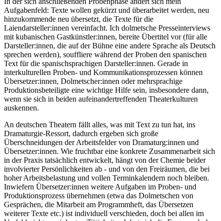
In der sich anschließenden Probenphase ändert sich mein
Aufgabenfeld: Texte wollen gekürzt und überarbeitet werden, neu
hinzukommende neu übersetzt, die Texte für die
Laiendarsteller:innen vereinfacht. Ich dolmetsche Presseinterviews
mit kubanischen Gastkünstler:innen, bereite Übertitel vor (für alle
Darsteller:innen, die auf der Bühne eine andere Sprache als Deutsch
sprechen werden), souffliere während der Proben den spanischen
Text für die spanischsprachigen Darsteller:innen. Gerade in
interkulturellen Proben- und Kommunikationsprozessen können
Übersetzer:innen, Dolmetscher:innen oder mehrsprachige
Produktionsbeteiligte eine wichtige Hilfe sein, insbesondere dann,
wenn sie sich in beiden aufeinandertreffenden Theaterkulturen
auskennen.
An deutschen Theatern fällt alles, was mit Text zu tun hat, ins
Dramaturgie-Ressort, dadurch ergeben sich große
Überschneidungen der Arbeitsfelder von Dramaturg:innen und
Übersetzer:innen. Wie fruchtbar eine konkrete Zusammenarbeit sich
in der Praxis tatsächlich entwickelt, hängt von der Chemie beider
involvierter Persönlichkeiten ab - und von den Freiräumen, die bei
hoher Arbeitsbelastung und vollen Terminkalendern noch bleiben.
Inwiefern Übersetzer:innen weitere Aufgaben im Proben- und
Produktionsprozess übernehmen (etwa das Dolmetschen von
Gesprächen, die Mitarbeit am Programmheft, das Übersetzen
weiterer Texte etc.) ist individuell verschieden, doch bei allen im