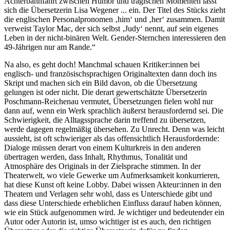
Achterbahnfahrt zwischen Humor und tragischen Momenten lässt
sich die Übersetzerin Lisa Wegener ... ein. Der Titel des Stücks zieht
die englischen Personalpronomen ‚him‘ und ‚her‘ zusammen. Damit
verweist Taylor Mac, der sich selbst ‚Judy‘ nennt, auf sein eigenes
Leben in der nicht-binären Welt. Gender-Sternchen interessieren den
49-Jährigen nur am Rande.“
Na also, es geht doch! Manchmal schauen Kritiker:innen bei
englisch- und französischsprachigen Originaltexten dann doch ins
Skript und machen sich ein Bild davon, ob die Übersetzung
gelungen ist oder nicht. Die derart gewertschätzte Übersetzerin
Poschmann-Reichenau vermutet, Übersetzungen fielen wohl nur
dann auf, wenn ein Werk sprachlich äußerst herausfordernd sei. Die
Schwierigkeit, die Alltagssprache darin treffend zu übersetzen,
werde dagegen regelmäßig übersehen. Zu Unrecht. Denn was leicht
aussieht, ist oft schwieriger als das offensichtlich Herausfordernde:
Dialoge müssen derart von einem Kulturkreis in den anderen
übertragen werden, dass Inhalt, Rhythmus, Tonalität und
Atmosphäre des Originals in der Zielsprache stimmen. In der
Theaterwelt, wo viele Gewerke um Aufmerksamkeit konkurrieren,
hat diese Kunst oft keine Lobby. Dabei wissen Akteur:innen in den
Theatern und Verlagen sehr wohl, dass es Unterschiede gibt und
dass diese Unterschiede erheblichen Einfluss darauf haben können,
wie ein Stück aufgenommen wird. Je wichtiger und bedeutender ein
Autor oder Autorin ist, umso wichtiger ist es auch, den richtigen