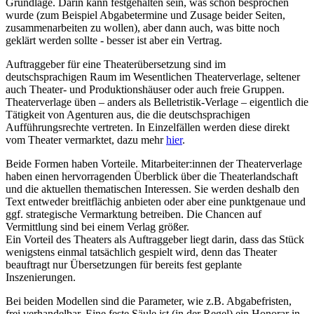
Grundlage. Darin kann festgehalten sein, was schon besprochen
wurde (zum Beispiel Abgabetermine und Zusage beider Seiten,
zusammenarbeiten zu wollen), aber dann auch, was bitte noch
geklärt werden sollte - besser ist aber ein Vertrag.
Auftraggeber für eine Theaterübersetzung sind im
deutschsprachigen Raum im Wesentlichen Theaterverlage, seltener
auch Theater- und Produktionshäuser oder auch freie Gruppen.
Theaterverlage üben – anders als Belletristik-Verlage – eigentlich die
Tätigkeit von Agenturen aus, die die deutschsprachigen
Aufführungsrechte vertreten. In Einzelfällen werden diese direkt
vom Theater vermarktet, dazu mehr
hier
.
Beide Formen haben Vorteile. Mitarbeiter:innen der Theaterverlage
haben einen hervorragenden Überblick über die Theaterlandschaft
und die aktuellen thematischen Interessen. Sie werden deshalb den
Text entweder breitflächig anbieten oder aber eine punktgenaue und
ggf. strategische Vermarktung betreiben. Die Chancen auf
Vermittlung sind bei einem Verlag größer.
Ein Vorteil des Theaters als Auftraggeber liegt darin, dass das Stück
wenigstens einmal tatsächlich gespielt wird, denn das Theater
beauftragt nur Übersetzungen für bereits fest geplante
Inszenierungen.
Bei beiden Modellen sind die Parameter, wie z.B. Abgabefristen,
frei verhandelbar. Eine feste Säule ist (in der Regel) ein Honorar in