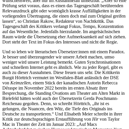
wünschenswert, aber nur im Ausnahmefall umsetzbar. „Aber so eine
Prüfung setzt voraus, dass es einen das Tagesgeschäft berührenden
Relevanzdruck gibt oder womöglich krasse Auffälligkeiten in der
vorliegenden Übertragung, die einen doch mal zum Original greifen
lassen“, so Christian Rakow, Redakteur von Nachtkritik. Das
Tagesgeschäft des Kritikers verlangt Fokus, Tempo, Konzentration
auf das Wesentliche. Jedenfalls hierzulande. Im angelsächsischen
Raum würde die Übersetzung eher Aufmerksamkeit auf sich ziehen.
Dort steht der Text im Fokus des Interesses und nicht die Regie.
Und so leben wir literarischen Übersetzer:innen mit einem Paradox.
Je besser und überzeugender wir unsere Arbeit machen, umso
weniger wird unsere Leistung bemerkt. Guten Synchronisationen
und schnellem Internet geht es ähnlich. Wie zu jeder Regel, gibt es
auch zu dieser Ausnahmen. Diese freuen uns sehr. Die Kritikerin
Burgit Hörttrich vermutet im Westfalen-Blatt anlässlich der DSE
von
Keimzellen
, einem Stück der kanadischen Autorin Rebecca
Déraspe im November 2022 bereits im ersten Absatz ihrer
Besprechung, die Standing Ovations am Theater am Alten Markt in
Bielefeld hätten wohl auch der Übersetzerin Gerda Poschmann-
Reichenau gegolten. Denn, so schreibt Hörttrich, „ihr ist es
gelungen, die Nuancen, den Witz, die Tiefe des Originals ins
Deutsche zu transportieren.“ Und Elisabeth Meier schreibt in ihrer
Kritik zur deutschsprachigen Erstaufführung von
Hir
von Taylor
Mac in Theater der Zeit im Januar 2023: „Auf Macs