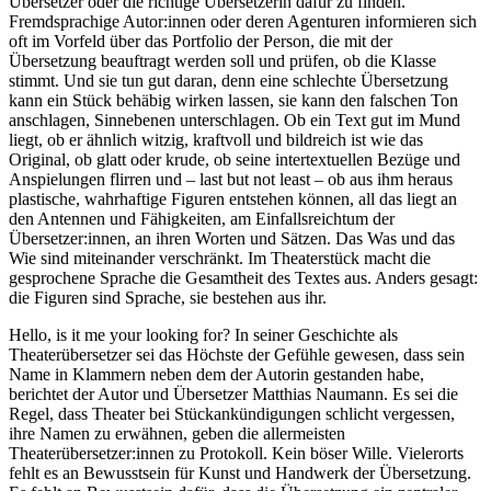
Übersetzer oder die richtige Übersetzerin dafür zu finden.
Fremdsprachige Autor:innen oder deren Agenturen informieren sich
oft im Vorfeld über das Portfolio der Person, die mit der
Übersetzung beauftragt werden soll und prüfen, ob die Klasse
stimmt. Und sie tun gut daran, denn eine schlechte Übersetzung
kann ein Stück behäbig wirken lassen, sie kann den falschen Ton
anschlagen, Sinnebenen unterschlagen. Ob ein Text gut im Mund
liegt, ob er ähnlich witzig, kraftvoll und bildreich ist wie das
Original, ob glatt oder krude, ob seine intertextuellen Bezüge und
Anspielungen flirren und – last but not least ­– ob aus ihm heraus
plastische, wahrhaftige Figuren entstehen können, all das liegt an
den Antennen und Fähigkeiten, am Einfallsreichtum der
Übersetzer:innen, an ihren Worten und Sätzen. Das Was und das
Wie sind miteinander verschränkt. Im Theaterstück macht die
gesprochene Sprache die Gesamtheit des Textes aus. Anders gesagt:
die Figuren sind Sprache, sie bestehen aus ihr.
Hello, is it me your looking for? In seiner Geschichte als
Theaterübersetzer sei das Höchste der Gefühle gewesen, dass sein
Name in Klammern neben dem der Autorin gestanden habe,
berichtet der Autor und Übersetzer Matthias Naumann. Es sei die
Regel, dass Theater bei Stückankündigungen schlicht vergessen,
ihre Namen zu erwähnen, geben die allermeisten
Theaterübersetzer:innen zu Protokoll. Kein böser Wille. Vielerorts
fehlt es an Bewusstsein für Kunst und Handwerk der Übersetzung.