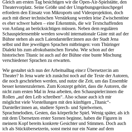
Gleich am ersten Tag besichtigen wir die Open-Air-Spielstätte, den
Theatervorplatz. Seine Größe und der Umgebungsgeräuschpegel
erfordern den Einsatz von Mikroports und Videoprojektion, doch
auch mit dieser technischen Verstärkung werden leise Zwischentöne
es eher schwer haben – eine Erkenntnis, die wir Textschaffenden
von Anfang an berücksichtigen müssen. Neben dem regulären
Schauspielensemble werden sowohl internationale Gäste mit auf der
Bühne stehen als auch Laiendarsteller:innen aus der Stadt Jena
selbst und ihre jeweiligen Sprachen mitbringen: vom Thüringer
Dialekt bis zum afrokubanischen
Yoruba
. Wie schon auf der
historischen Titanic ist auch auf der Bühne eine bunte Mischung
verschiedener Sprachen zu erwarten.
Wie gestaltet sich nun der Arbeitsalltag eine:r Übersetzer:in am
Theater? In Jena warte ich zunächst noch auf die Texte der Autoren,
die noch geschrieben werden, und nutze die Zeit, um das Ensemble
besser kennenzulernen. Zum Konzept gehört, dass die Autoren, die
nicht zum ersten Mal in Jena arbeiten, den Schauspieler:innen die
Rollen „auf den Leib schreiben“. Also schaue auch ich mir
möglichst viele Vorstellungen mit den künftigen „Titanic“-
Darsteller:innen an, studiere Sprech- und Spielweisen,
Sprachmelodien, Gesten, das körperliche Spiel. Wenig später, als ich
mit dem Übersetzen erster Szenen beginne, haben die Figuren in
meinem Kopf bereits konkrete Gesichter und Stimmen. Doch auch
ich als Stückübersetzerin, sonst meist nur ein Name auf dem