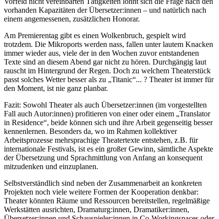
Vorfeld nicht vereinbarten Tätigkeiten lohnt sich die Frage nach den
vorhanden Kapazitäten der Übersetzer:innen – und natürlich nach
einem angemessenen, zusätzlichen Honorar.
Am Premierentag gibt es einen Wolkenbruch, gespielt wird
trotzdem. Die Mikroports werden nass, fallen unter lautem Knacken
immer wieder aus, viele der in den Wochen zuvor entstandenen
Texte sind an diesem Abend gar nicht zu hören. Durchgängig laut
rauscht im Hintergrund der Regen. Doch zu welchem Theaterstück
passt solches Wetter besser als zu „Titanic“... ? Theater ist immer für
den Moment, ist nie ganz planbar.
Fazit: Sowohl Theater als auch Übersetzer:innen (im vorgestellten
Fall auch Autor:innen) profitieren von einer oder einem „Translator
in Residence“, beide können sich und ihre Arbeit gegenseitig besser
kennenlernen. Besonders da, wo im Rahmen kollektiver
Arbeitsprozesse mehrsprachige Theatertexte entstehen, z.B. für
internationale Festivals, ist es ein großer Gewinn, sämtliche Aspekte
der Übersetzung und Sprachmittlung von Anfang an konsequent
mitzudenken und einzuplanen.
Selbstverständlich sind neben der Zusammenarbeit an konkreten
Projekten noch viele weitere Formen der Kooperation denkbar:
Theater könnten Räume und Ressourcen bereitstellen, regelmäßige
Werkstätten ausrichten, Dramaturg:innen, Dramatiker:innen,
Übersetzer:innen und Schauspieler:innen in Co-Workingspaces oder