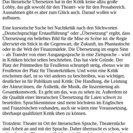
Das literarische Übersetzen hat in der Kritik keine allzu große
Lobby, das gilt sowohl für den Theater- wie für den Prosabereich.
Ausnahmen gibt es aber zum Glück auch. Darauf wollen wir
aufbauen.
Eine kursorische Suche bei Nachtkritik nach den Stichworten
„Deutschsprachige Erstaufführung“ oder „Übersetzung“ ergibt, dass
Übersetzung ein beliebtes Bild für die Mise en Scène ist: die Regie
übersetzt
ein Stück in die Gegenwart, die Zukunft, ins Phantastische
oder in die Welt der Finanzmärkte. Die Übersetzung im engen Sinn
– als Transfer von einer Ausgangssprache in eine Zielsprache – wird
in Kritiken höchst selten beschrieben. Das hat viele Gründe. Der
Platz der Printmedien für Feuilleton schrumpft stetig, ebenso wie im
Feuilleton der Platz für Theaterkritiken. Und wenn eine Kritik
erscheinen darf, ist so viel anderes zu beschreiben, was wichtiger,
deutlicher ist für Publikum und Kritik: Die Handlung, die Leistung
der Akteur:innen, die Ästhetik, die Musik, die Inszenierung als
Gesamtkunstwerk. Es geht um das, was zu sehen ist. Außerdem ist
die Qualität einer literarischen Übersetzung für Laien schwer zu
beurteilen. Sprachkenntnisse sind meist höchstens im Englischen
und Französischen vorhanden, auch sie wären eine Voraussetzung,
überhaupt qualifiziert Kritik üben zu können.
Trotzdem: Theater ist Ort der literarischen Sprache, Theaterstücke
sind Arbeit an und mit der Sprache. Daher überrascht es schon, wie