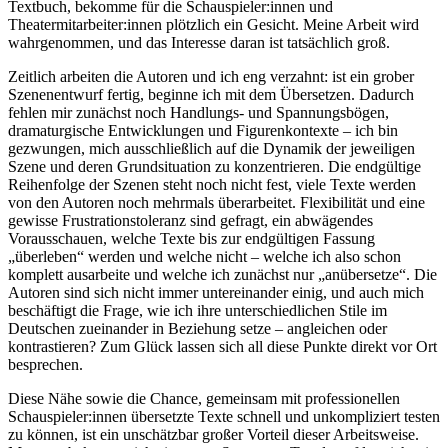
Textbuch, bekomme für die Schauspieler:innen und
Theatermitarbeiter:innen plötzlich ein Gesicht. Meine Arbeit wird
wahrgenommen, und das Interesse daran ist tatsächlich groß.
Zeitlich arbeiten die Autoren und ich eng verzahnt: ist ein grober
Szenenentwurf fertig, beginne ich mit dem Übersetzen. Dadurch
fehlen mir zunächst noch Handlungs- und Spannungsbögen,
dramaturgische Entwicklungen und Figurenkontexte – ich bin
gezwungen, mich ausschließlich auf die Dynamik der jeweiligen
Szene und deren Grundsituation zu konzentrieren. Die endgültige
Reihenfolge der Szenen steht noch nicht fest, viele Texte werden
von den Autoren noch mehrmals überarbeitet. Flexibilität und eine
gewisse Frustrationstoleranz sind gefragt, ein abwägendes
Vorausschauen, welche Texte bis zur endgültigen Fassung
„überleben“ werden und welche nicht – welche ich also schon
komplett ausarbeite und welche ich zunächst nur „anübersetze“. Die
Autoren sind sich nicht immer untereinander einig, und auch mich
beschäftigt die Frage, wie ich ihre unterschiedlichen Stile im
Deutschen zueinander in Beziehung setze – angleichen oder
kontrastieren? Zum Glück lassen sich all diese Punkte direkt vor Ort
besprechen.
Diese Nähe sowie die Chance, gemeinsam mit professionellen
Schauspieler:innen übersetzte Texte schnell und unkompliziert testen
zu können, ist ein unschätzbar großer Vorteil dieser Arbeitsweise.